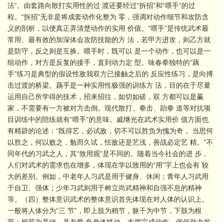
法”。由套路向散打实用性的过 渡还要经过“拆招”和“喂手”的过
程。“拆招”无非是将成套动作化整为 零，强调对动作细节和攻防含
义的剖析，以便真正弄清楚动作的实用 价值。“喂手”是传统武术最
常用、最有效的加深体会攻防技能的方 法，若甲方进攻，则乙方就
是防守，反之则是互换。喂手时，既可以 是一个动作，也可以是一
组动作，对方是反复的接手，直到动力定 型。咏春拳独特的“藕
手”练习是典型的假设性敌我双方已接触之后的 反应性练习，是向搏
击过渡的桥梁。藕手是一种实用性极强的训练方 法，目的在于尽量
运用自己所学得的技术，招来招往，如切如磋，双 方都可以是赢
家，不需要有一方被对方击倒。现代散打、拳击、跆拳 道等对抗项
目训练中的陪练就有“喂手”的意味。戚继光在武术实用价 值方面也
有精辟的论述：“既得艺，必试敌，切不可以胜负为愧为奇， 当思何
以胜之，何以败之，勉而久试，怯敌还是艺浅，善战必定艺 精。”不
同年代的习武之人，其“致用观”是不同的。随着当今社会的进 步，
人们对武术的需求也在增多，体现在学以致用的“用”字上也会有 较
大的差别。例如，中老年人习武是用于健身、休闲；青年人习武用
于自卫、强体；少年习武则用于树立尚武精神和自强不息的精神
等。（四）整体意识武术的整体意识首先体现在对人体的认识上。
一般将人体分为“三 节”，即上肢为稍节，躯干为中节，下肢为根
节；根节为基础，具有载 负身体移动、支撑完成动作、催促劲力发