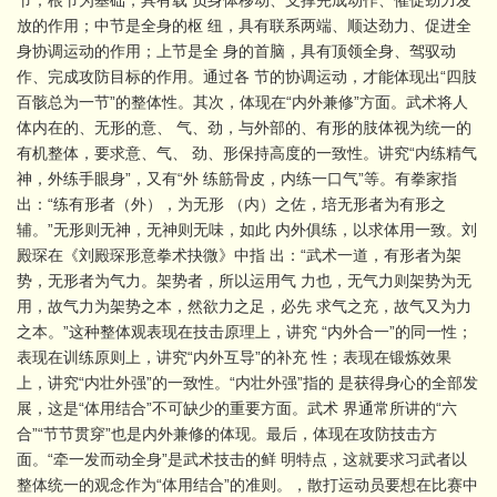
放的作用；中节是全身的枢 纽，具有联系两端、顺达劲力、促进全
身协调运动的作用；上节是全 身的首脑，具有顶领全身、驾驭动
作、完成攻防目标的作用。通过各 节的协调运动，才能体现出“四肢
百骸总为一节”的整体性。其次，体现在“内外兼修”方面。武术将人
体内在的、无形的意、 气、劲，与外部的、有形的肢体视为统一的
有机整体，要求意、气、 劲、形保持高度的一致性。讲究“内练精气
神，外练手眼身”，又有“外 练筋骨皮，内练一口气”等。有拳家指
出：“练有形者（外），为无形 （内）之佐，培无形者为有形之
辅。”无形则无神，无神则无味，如此 内外俱练，以求体用一致。刘
殿琛在《刘殿琛形意拳术抉微》中指 出：“武术一道，有形者为架
势，无形者为气力。架势者，所以运用气 力也，无气力则架势为无
用，故气力为架势之本，然欲力之足，必先 求气之充，故气又为力
之本。”这种整体观表现在技击原理上，讲究 “内外合一”的同一性；
表现在训练原则上，讲究“内外互导”的补充 性；表现在锻炼效果
上，讲究“内壮外强”的一致性。“内壮外强”指的 是获得身心的全部发
展，这是“体用结合”不可缺少的重要方面。武术 界通常所讲的“六
合”“节节贯穿”也是内外兼修的体现。最后，体现在攻防技击方
面。“牵一发而动全身”是武术技击的鲜 明特点，这就要求习武者以
整体统一的观念作为“体用结合”的准则。，散打运动员要想在比赛中