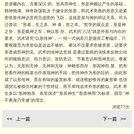
是潜藏内在、含蓄深沉 的。形具而神生，形是神赖以产生的基础，
精神饱满、神奇鼓荡取决 于健全的形质，而武术美善的形质又是紧
密依靠传神达意而完成质的 飞跃，这就是形与神的辩证关系。司马
迁曾说：“形者，生之具。神 者，形之本。”哲学的观点是，形是神
之舍，形是载神之车，神以形 存。武术的“八法”就是外形与内在的
要求。武术讲究“以形传神”，一 招一式倘若只是做得工整端庄，只
重视规范为求形似是远远不够的。 拳法不仅要求形健质善，还要求
形质成而神韵见。武术的传神达意就 是通过套路的演练来反映出动
作的规格意识、劲力意识、攻防意识、 节奏意识和形神意识。拳家
认为，无形则无神，无神则无味；神赖形而存，形因神而 显。把有
形看作神的根基当作表现神的手段，把传神作为形的目的， 由此形
成了以形传神、贵在有味的鉴赏标准。就连惟妙惟肖的象形拳 也强
调突出被模仿对象的个性特征，而不单纯追求外形的酷似。武术 养
生多以“形神相亲、表里俱济”“形具神生”“形质神用”为标准，倡导 “神
不离身乃常健”的理念。
浏览77次
<< 上一篇
下一篇 >>