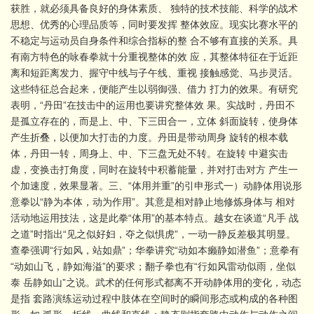
获胜，就必须具备良好的身体素质、 独特的技术技能、科学的战术
思想、优秀的心理品质等，同时要发挥 整体效应。现实比赛水平的
不稳定与运动员自身条件和综合指标的整 合不够有直接的关系。具
有南方特色的咏春拳就十分重视整体的效 应，其整体特征在于近距
离和短距离发力、握守中线与子午线、重视 接触感觉、马步灵活。
这些特征总合起来，便能产生以弱御强、借力 打力的效果。有研究
表明，“丹田”在技击中的运用也要讲究整体效 果。实战时，丹田不
是孤立存在的，而是上、中、下三田合一，立体 斜面旋转，使身体
产生折叠，以便加大打击的力度。丹田是带动周身 旋转的根本载
体，丹田一转，周身上、中、下三盘无处不转。在旋转 中避实击
虚，变换击打角度，同时在旋转中积蓄能量，并对打击对方 产生一
个加速度，效果显著。三、“体用并重”的引申形式一）动静体用说形
意拳以“静为本体，动为作用”。其意是相对静止地修炼身体与 相对
活动地运用技法，这是此拳“体用”的基本特点。越女在谈道“凡手 战
之道”时指出“见之似好妇，夺之似惧虎”，一动一静反差极其明显。
查拳强调“行如风，站如鼎”；华拳讲究“动如本癞静如潜鱼”；意拳有
“动如山飞，静如海溢”的要求；翻子拳也有“行如风雷动似雨，坐似
泰 岳静如山”之说。武术的任何形式都离不开动静体用的变化，动态
是指 套路演练运动过程中肢体在空间时的瞬间形态或构成的各种图